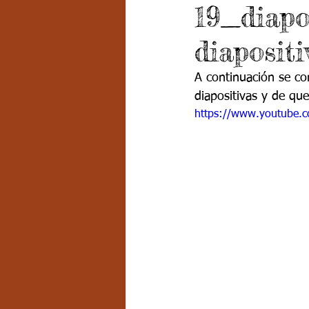
19_diapo
Grado 7 -2
Grado 8
Grado
diaposit
PSICOLOGÍA INSTITUCIONAL
D
A continuación se co
diapositivas y de qu
https://www.youtube.
FORMACIÓN POR CICLOS