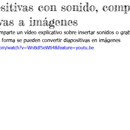
sitivas con sonido, comp
 9
Grado 10
Grado 11
ivas a imágenes
EPORTES
Jardín-2020
Transición-2020
mparte un vídeo explicativo sobre insertar sonidos o grab
e forma se pueden convertir diapositivas en imágenes
com/watch?v=WnBdf5eWti4&feature=youtu.be