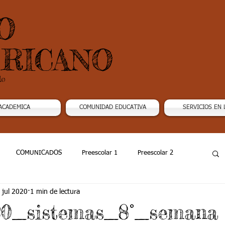
O
RICANO
do
ACADEMICA
COMUNIDAD EDUCATIVA
SERVICIOS EN 
COMUNICADOS
Preescolar 1
Preescolar 2
 jul 2020
1 min de lectura
Grado 4
Grado 5
Grado 6
Grado 7 -1
20_sistemas_8°_semana