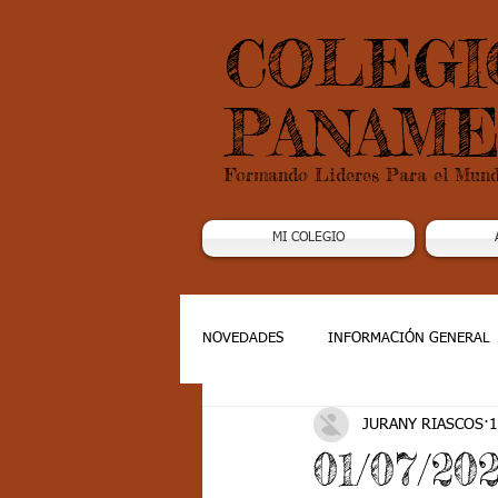
COLEGI
PANAME
Formando Lideres Para el Mun
MI COLEGIO
NOVEDADES
INFORMACIÓN GENERAL
JURANY RIASCOS
1
Grado 1
Grado 2
Grado 3
01/07/20