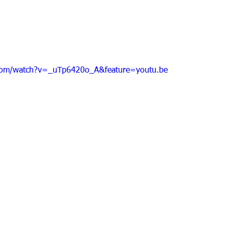
com/watch?v=_uTp6420o_A&feature=youtu.be