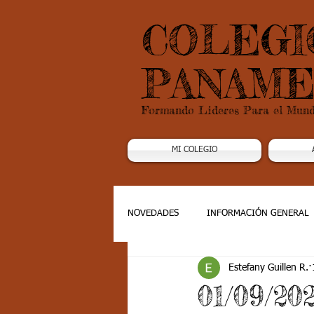
COLEGI
PANAME
Formando Lideres Para el Mun
MI COLEGIO
NOVEDADES
INFORMACIÓN GENERAL
Estefany Guillen R.
Grado 1
Grado 2
Grado 3
01/09/20