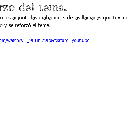
rzo del tema.
 9
Grado 10
Grado 11
ón les adjunto las grabaciones de las llamadas que tuvim
o y se reforzó el tema. 
EPORTES
Jardín-2020
Transición-2020
com/watch?v=_9F1ihiZ9Io&feature=youtu.be