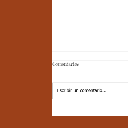
Semana 31 - Noveno -
Comentarios
Física de Materia II:
Aspectos curriculares
Cordial saludo jóvenes, les
comparto los aspectos
Escribir un comentario...
curriculares Aspectos Curriculares
Estándar básico de competencia:
Identifico...