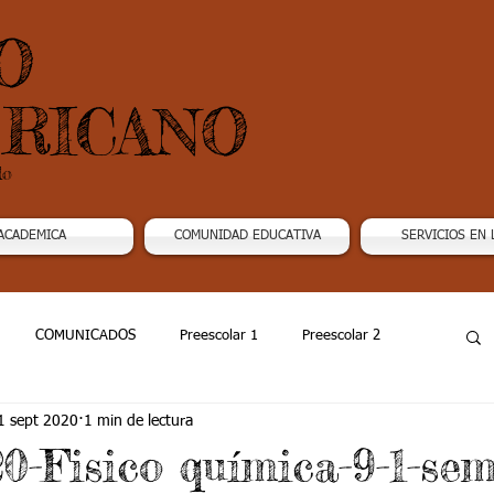
O
RICANO
do
ACADEMICA
COMUNIDAD EDUCATIVA
SERVICIOS EN 
COMUNICADOS
Preescolar 1
Preescolar 2
1 sept 2020
1 min de lectura
Grado 4
Grado 5
Grado 6
Grado 7 -1
20-Fisico química-9-1-se