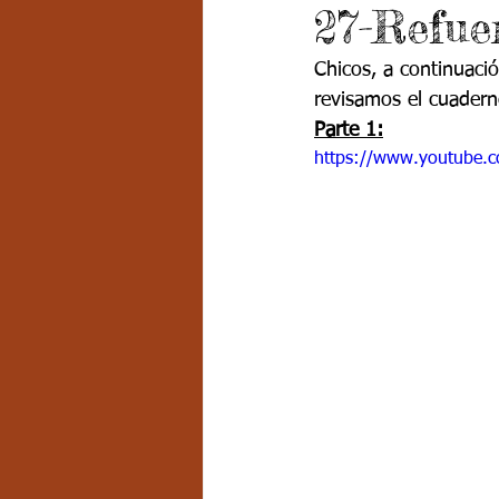
27-Refue
Grado 7 -2
Grado 8
Grado
Chicos, a continuaci
revisamos el cuadern
PSICOLOGÍA INSTITUCIONAL
D
Parte 1:
https://www.youtube.
FORMACIÓN POR CICLOS