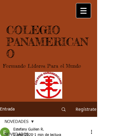
COLEGIO
PANAMERICAN
O
Formando Lideres Para el Mundo
Regístrate
Entrada
NOVEDADES
Estefany Guillen R.
NOVEDADES
1 sept 2020
1 min de lectura