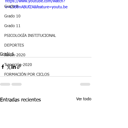
https://www.youtube.com/watch?
Grado 9
v=L3B0nABUfZA&feature=youtu.be
Grado 10
Grado 11
PSICOLOGÍA INSTITUCIONAL
DEPORTES
Grado 6
Jardín-2020
Transición-2020
FORMACIÓN POR CICLOS
Ver todo
Entradas recientes