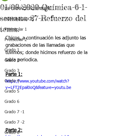
01/09/2020-Química-6-1-
INFORMACIÓN GENERAL
semana 27-Refuerzo del
COMUNICADOS
tema.
Preescolar 1
Chicos, a continuación les adjunto las 
Preescolar 2
grabaciones de las llamadas que 
Grado 1
tuvimos; donde hicimos refuerzo de la 
tabla periodica. 
Grado 2
Grado 3
Parte 1:
Grado 4
https://www.youtube.com/watch?
v=LFT2Epal0oQ&feature=youtu.be
Grado 5
Grado 6
Grado 7 -1
Grado 7 -2
Parte 2:
Grado 8