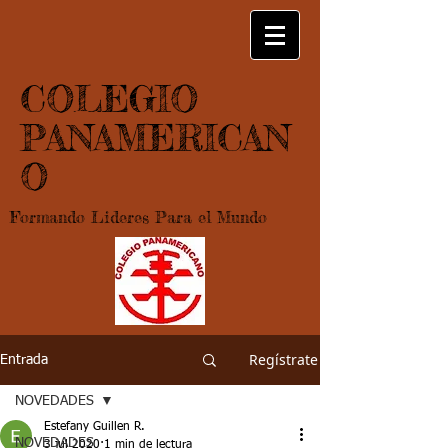
COLEGIO
PANAMERICAN
O
Formando Lideres Para el Mundo
Regístrate
Entrada
NOVEDADES
Estefany Guillen R.
NOVEDADES
3 jul 2020
1 min de lectura