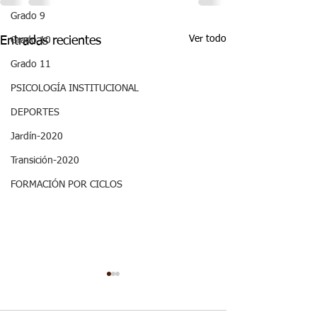
Grado 9
Ver todo
Entradas recientes
Grado 10
Grado 11
PSICOLOGÍA INSTITUCIONAL
DEPORTES
Jardín-2020
Transición-2020
FORMACIÓN POR CICLOS
ASPECTOS
ASPECTOS
CURRICULARES 3P
CURRICULARE
GRADO NOVENO
GRADO NOVE