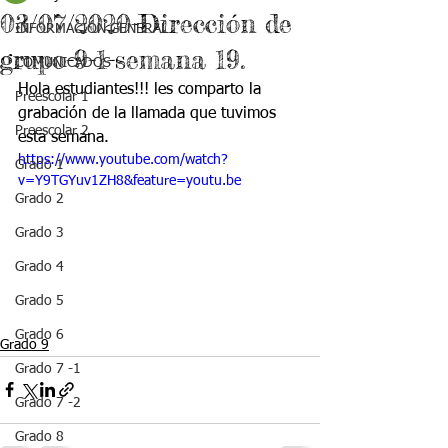
03/07/2020-Dirección de
INFORMACIÓN GENERAL
grupo-9-1-semana 19.
COMUNICADOS
Hola estudiantes!!! les comparto la 
Preescolar 1
grabación de la llamada que tuvimos 
Preescolar 2
esta semana.
https://www.youtube.com/watch?
Grado 1
v=Y9TGYuv1ZH8&feature=youtu.be
Grado 2
Grado 3
Grado 4
Grado 5
Grado 6
Grado 9
Grado 7 -1
Grado 7 -2
Grado 8