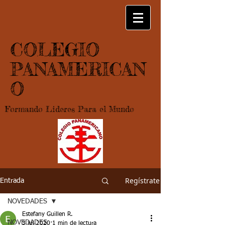
COLEGIO
PANAMERICAN
O
Formando Lideres Para el Mundo
Regístrate
Entrada
NOVEDADES
Estefany Guillen R.
NOVEDADES
3 jul 2020
1 min de lectura