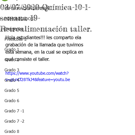
03/07/2020-Química-10-1-
INFORMACIÓN GENERAL
semana 19-
COMUNICADOS
Retroalimentación taller.
Preescolar 1
Hola estudiantes!!! les comparto ela 
Preescolar 2
grabación de la llamada que tuvimos 
Grado 1
esta semana, en la cual se explica en 
qué consiste el taller. 
Grado 2
Grado 3
https://www.youtube.com/watch?
v=pLnCf28TkJ4&feature=youtu.be
Grado 4
Grado 5
Grado 6
Grado 7 -1
Grado 7 -2
Grado 8