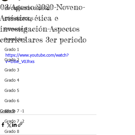
03/Agosto/2020-Noveno-
INFORMACIÓN GENERAL
Artística, ética e
COMUNICADOS
investigación-Aspectos
Preescolar 1
curriculares 3er periodo
Preescolar 2
Grado 1
https://www.youtube.com/watch?
Grado 2
v=D8ie_V0Jhxs
Grado 3
Grado 4
Grado 5
Grado 6
Grado 9
Grado 7 -1
Grado 7 -2
Grado 8