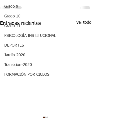
Grado 9
Grado 10
Ver todo
Entradas recientes
Grado 11
PSICOLOGÍA INSTITUCIONAL
DEPORTES
Jardín-2020
Transición-2020
FORMACIÓN POR CICLOS
ASPECTOS
ASPECTOS
CURRICULARES 3P
CURRICULARE