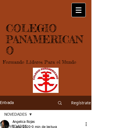
COLEGIO
PANAMERICAN
O
Formando Lideres Para el Mundo
Regístrate
Entrada
NOVEDADES
Angelica Rojas
NOVEDADES
5 ago 2020
0 min de lectura