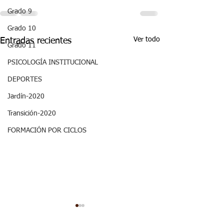
Grado 9
Grado 10
Ver todo
Entradas recientes
Grado 11
PSICOLOGÍA INSTITUCIONAL
DEPORTES
Jardín-2020
Transición-2020
FORMACIÓN POR CICLOS
ASPECTOS
ASPECTOS
CURRICULARES 3P
CURRICULARE