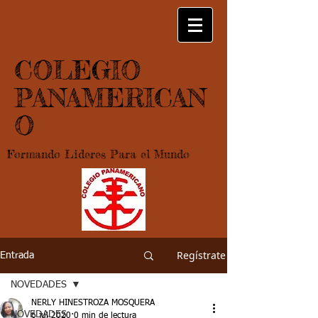
COLEGIO
PANAMERICAN
O
Formando Lideres Para el Mundo
Regístrate
Entrada
NOVEDADES
NERLY HINESTROZA MOSQUERA
NOVEDADES
6 jul 2020
0 min de lectura