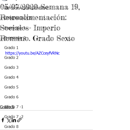
05/07/2020 Semana 19,
INFORMACIÓN GENERAL
Retroalimentación:
COMUNICADOS
Sociales- Imperio
Preescolar 1
Romano. Grado Sexto
Preescolar 2
Grado 1
https://youtu.be/AZCceyfVRNc
Grado 2
Grado 3
Grado 4
Grado 5
Grado 6
Grado 6
Grado 7 -1
Grado 7 -2
Grado 8