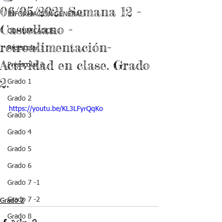
06/05/2021 Semana 12 -
INFORMACIÓN GENERAL
Castellano -
COMUNICADOS
retroalimentación-
Preescolar 1
Actividad en clase. Grado
Preescolar 2
2.
Grado 1
Grado 2
https://youtu.be/KL3LFyrQqKo
Grado 3
Grado 4
Grado 5
Grado 6
Grado 7 -1
Grado 7 -2
Grado 2
Grado 8