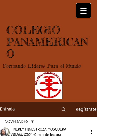
COLEGIO
PANAMERICAN
O
Formando Lideres Para el Mundo
Regístrate
Entrada
NOVEDADES
NERLY HINESTROZA MOSQUERA
NOVEDADES
6 may 2021
0 min de lectura