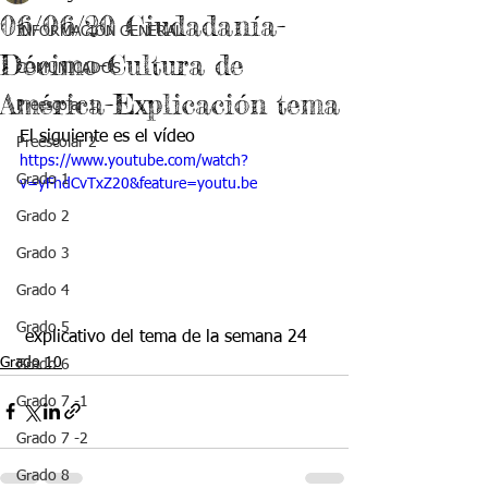
06/06/20 Ciudadanía-
INFORMACIÓN GENERAL
Décimo-Cultura de
COMUNICADOS
América-Explicación tema
Preescolar 1
El siguiente es el vídeo
Preescolar 2
https://www.youtube.com/watch?
Grado 1
v=yFhdCvTxZ20&feature=youtu.be
Grado 2
Grado 3
Grado 4
Grado 5
 explicativo del tema de la semana 24 
Grado 10
Grado 6
Grado 7 -1
Grado 7 -2
Grado 8