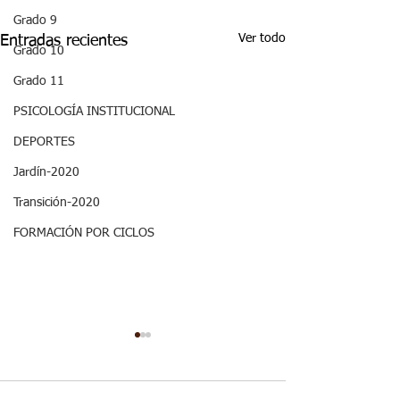
Grado 9
Ver todo
Entradas recientes
Grado 10
Grado 11
PSICOLOGÍA INSTITUCIONAL
DEPORTES
Jardín-2020
Transición-2020
FORMACIÓN POR CICLOS
Decimo - Biofísica I:
ASPECTOS
Aspectos curriculares
CURRICULARE
GRADO DECI