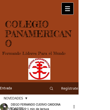
COLEGIO
PANAMERICAN
O
Formando Lideres Para el Mundo
Regístrate
Entrada
NOVEDADES
DIEGO FERNANDO CUERVO CARDONA
NOVEDADES
6 ago 2020
1 min de lectura