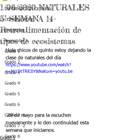
1/06/2020 NATURALES
INFORMACIÓN GENERAL
5°-SEMANA 14-
COMUNICADOS
Retroalimentación de
Preescolar 1
tipos de ecosistemas
Preescolar 2
Hola chicos de quinto estoy dejando la 
Grado 1
clase de naturales del día 
Grado 2
https://www.youtube.com/watch?
v=Nj1DtTRlC0Y&feature=youtu.be
Grado 3
Grado 4
Grado 5
Grado 6
 29 de mayo para la escuchen 
Grado 7 -1
nuevamente y le den continuidad esta 
Grado 7 -2
semana que iniciamos.
Grado 8
Grado 5