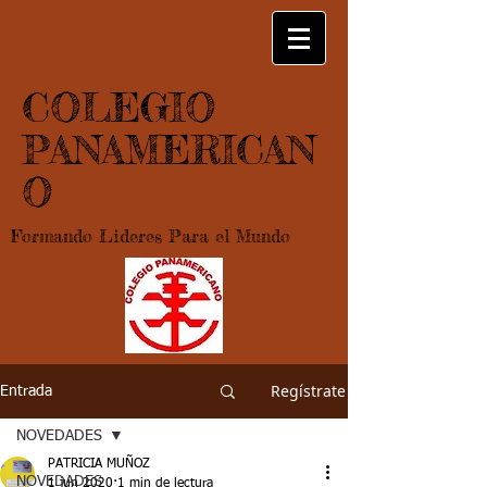
COLEGIO
PANAMERICAN
O
Formando Lideres Para el Mundo
Regístrate
Entrada
NOVEDADES
PATRICIA MUÑOZ
NOVEDADES
1 jun 2020
1 min de lectura