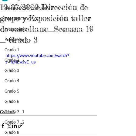
10/07/2020 Dirección de
INFORMACIÓN GENERAL
grupo y Exposición taller
COMUNICADOS
de castellano_Semana 19
Preescolar 1
_ Grado 3
Preescolar 2
Grado 1
https://www.youtube.com/watch?
Grado 2
v=fzMEwJvE_us
Grado 3
Grado 4
Grado 5
Grado 6
Grado 3
Grado 7 -1
Grado 7 -2
Grado 8