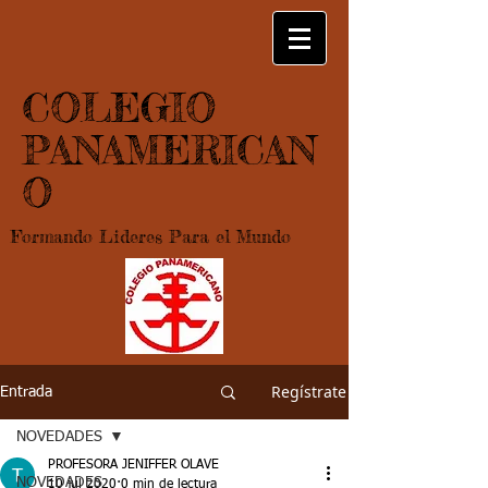
COLEGIO
PANAMERICAN
O
Formando Lideres Para el Mundo
Regístrate
Entrada
NOVEDADES
PROFESORA JENIFFER OLAVE
NOVEDADES
10 jul 2020
0 min de lectura