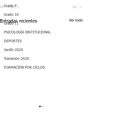
Grado 9
Grado 10
Ver todo
Entradas recientes
Grado 11
PSICOLOGÍA INSTITUCIONAL
DEPORTES
Jardín-2020
Transición-2020
FORMACIÓN POR CICLOS
Semana 20, Ciencias
Semana 20, Ma
Sociales - Aspectos
- Aspectos curr