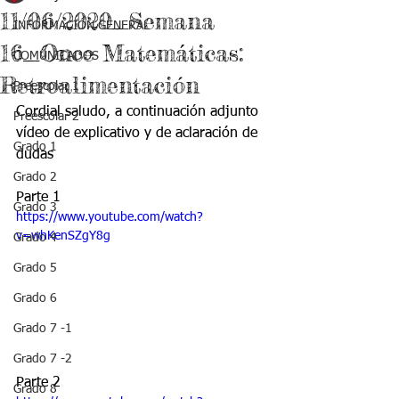
11/06/2020_Semana
INFORMACIÓN GENERAL
16_Once Matemáticas:
COMUNICADOS
Retroalimentación
Preescolar 1
Cordial saludo, a continuación adjunto 
Preescolar 2
vídeo de explicativo y de aclaración de 
Grado 1
dudas
Grado 2
Parte 1
Grado 3
https://www.youtube.com/watch?
v=whKenSZgY8g
Grado 4
Grado 5
Grado 6
Grado 7 -1
Grado 7 -2
Parte 2
Grado 8