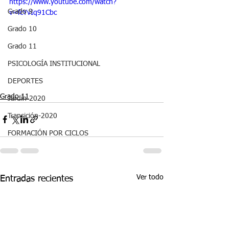
https://www.youtube.com/watch?
Grado 9
v=fcYvIq91Cbc
Grado 10
Grado 11
PSICOLOGÍA INSTITUCIONAL
DEPORTES
Grado 11
Jardín-2020
Transición-2020
FORMACIÓN POR CICLOS
Ver todo
Entradas recientes