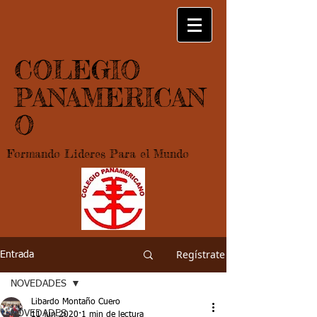
COLEGIO
PANAMERICAN
O
Formando Lideres Para el Mundo
Regístrate
Entrada
NOVEDADES
Libardo Montaño Cuero
NOVEDADES
11 jun 2020
1 min de lectura