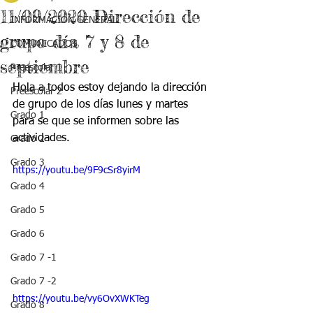
11/09/2020 Dirección de
INFORMACIÓN GENERAL
grupo día 7 y 8 de
COMUNICADOS
septiembre
Preescolar 1
Hola a todos estoy dejando la dirección 
Preescolar 2
de grupo de los días lunes y martes 
Grado 1
para se que se informen sobre las 
actividades.
Grado 2
Grado 3
https://youtu.be/9F9cSr8yirM
Grado 4
Grado 5
Grado 6
Grado 7 -1
Grado 7 -2
https://youtu.be/vy6OvXWKTeg
Grado 8