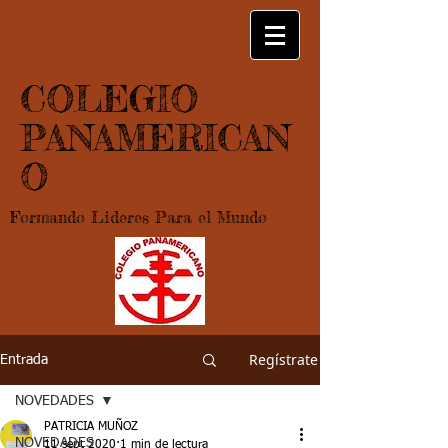
COLEGIO
PANAMERICAN
O
Formando Lideres Para el Mundo
Regístrate
Entrada
NOVEDADES
PATRICIA MUÑOZ
NOVEDADES
11 sept 2020
1 min de lectura