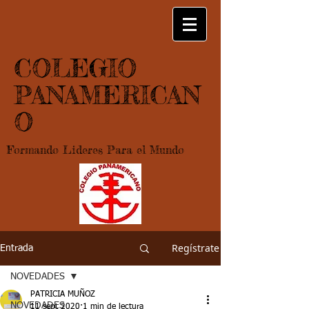
COLEGIO
PANAMERICAN
O
Formando Lideres Para el Mundo
Regístrate
Entrada
NOVEDADES
PATRICIA MUÑOZ
NOVEDADES
11 sept 2020
1 min de lectura