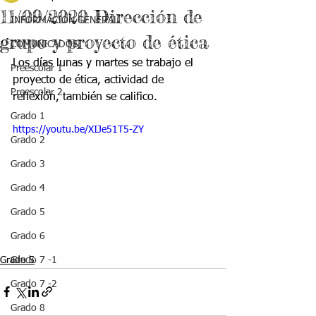
11/09/2020 Dirección de
INFORMACIÓN GENERAL
grupo y proyecto de ética
COMUNICADOS
Los días lunas y martes se trabajo el 
Preescolar 1
proyecto de ética, actividad de 
Preescolar 2
reflexión, también se califico. 
Grado 1
https://youtu.be/XIJe51T5-ZY
Grado 2
Grado 3
Grado 4
Grado 5
Grado 6
Grado 5
Grado 7 -1
Grado 7 -2
Grado 8