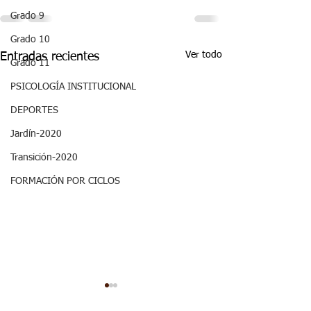
Grado 9
Grado 10
Ver todo
Entradas recientes
Grado 11
PSICOLOGÍA INSTITUCIONAL
DEPORTES
Jardín-2020
Transición-2020
FORMACIÓN POR CICLOS
Aspectos
Aspectos
Curriculares_Etica y
curriculares_Ci