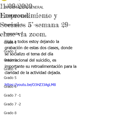
11/09/2020
INFORMACIÓN GENERAL
Emprendimiento y
COMUNICADOS
Sociales 5°-semana 29-
Preescolar 1
clase vía zoom.
Preescolar 2
Hola a todos estoy dejando la 
Grado 1
grabación de estas dos clases, donde 
Grado 2
se socializo el tema del día 
Grado 3
internacional del suicidio, es 
importante su retroalimentación para la 
Grado 4
claridad de la actividad dejada.
Grado 5
https://youtu.be/O3HZJ3AgLM8
Grado 6
Grado 7 -1
Grado 7 -2
Grado 8