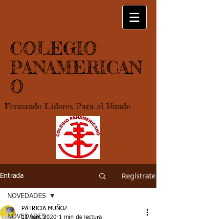
COLEGIO
PANAMERICAN
O
Formando Lideres Para el Mundo
Regístrate
Entrada
NOVEDADES
PATRICIA MUÑOZ
NOVEDADES
11 sept 2020
1 min de lectura