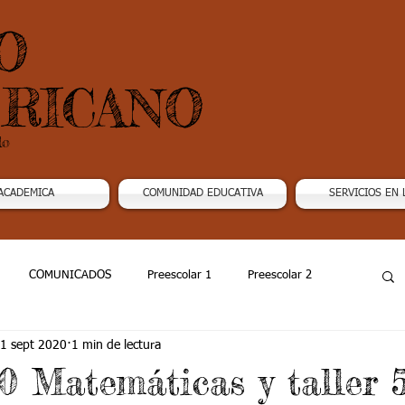
O
RICANO
do
ACADEMICA
COMUNIDAD EDUCATIVA
SERVICIOS EN 
COMUNICADOS
Preescolar 1
Preescolar 2
1 sept 2020
1 min de lectura
Grado 4
Grado 5
Grado 6
Grado 7 -1
0 Matemáticas y taller 5