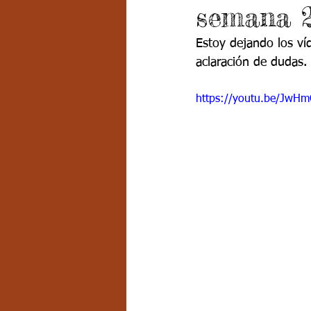
semana 2
Grado 7 -2
Grado 8
Grado
Estoy dejando los ví
aclaración de dudas.
PSICOLOGÍA INSTITUCIONAL
D
https://youtu.be/Jw
FORMACIÓN POR CICLOS