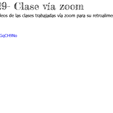
9- Clase vía zoom
 9
Grado 10
Grado 11
deos de las clases trabajadas vía zoom para su retroalime
EPORTES
Jardín-2020
Transición-2020
HmGqCH9No