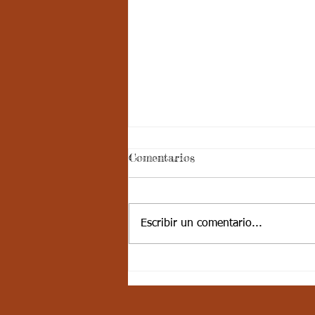
Aspectos
Comentarios
curriculares_Deporte_3
periodo_grado 5
ESTÁNDAR BÁSICO DE
COMPETENCIA: Desarrolla
Escribir un comentario...
actividades de fundamentación en
algunos deportes, se integra
fácilmente con sus compañeros....