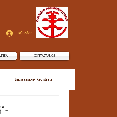
INGRESAR
LINEA
CONTACTANOS
Inicia sesión/ Regístrate
°-