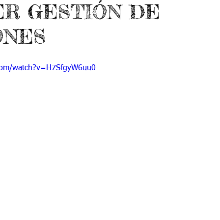
ER GESTIÓN DE
 9
Grado 10
Grado 11
ONES
EPORTES
Jardín-2020
Transición-2020
.com/watch?v=H7SfgyW6uu0