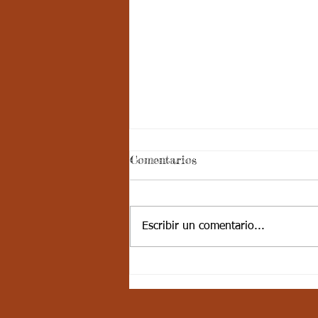
Comentarios
Escribir un comentario...
10-JUN-21 / S17 / CIENCIAS
SOCIALES / LAS
CORDILLERAS PARTE 1