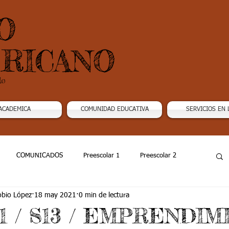
O
RICANO
do
ACADEMICA
COMUNIDAD EDUCATIVA
SERVICIOS EN 
COMUNICADOS
Preescolar 1
Preescolar 2
obio López
18 may 2021
0 min de lectura
Grado 4
Grado 5
Grado 6
Grado 7 -1
21 / S13 / EMPRENDI