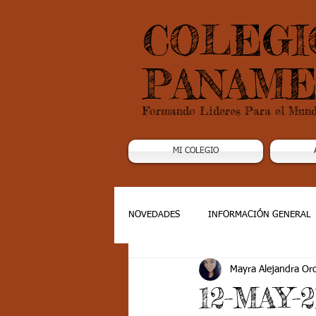
COLEGI
PANAME
Formando Lideres Para el Mun
MI COLEGIO
NOVEDADES
INFORMACIÓN GENERAL
Mayra Alejandra Or
Grado 1
Grado 2
Grado 3
12-MAY-