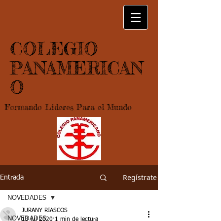
COLEGIO
PANAMERICAN
O
Formando Lideres Para el Mundo
Regístrate
Entrada
NOVEDADES
JURANY RIASCOS
NOVEDADES
13 jul 2020
1 min de lectura