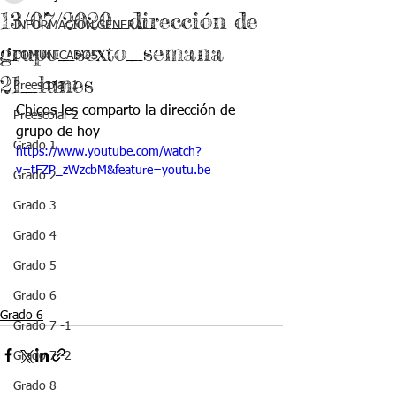
13/07/2020_dirección de
INFORMACIÓN GENERAL
grupo_sexto_semana
COMUNICADOS
21_lunes
Preescolar 1
Chicos les comparto la dirección de 
Preescolar 2
grupo de hoy
Grado 1
https://www.youtube.com/watch?
v=tFZP_zWzcbM&feature=youtu.be
Grado 2
Grado 3
Grado 4
Grado 5
Grado 6
Grado 6
Grado 7 -1
Grado 7 -2
Grado 8