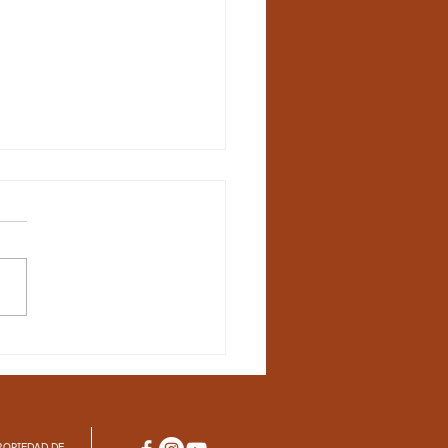
ep/20 - Lúdica y
cias - Aspectos
iculares
ROPIEDAD DE