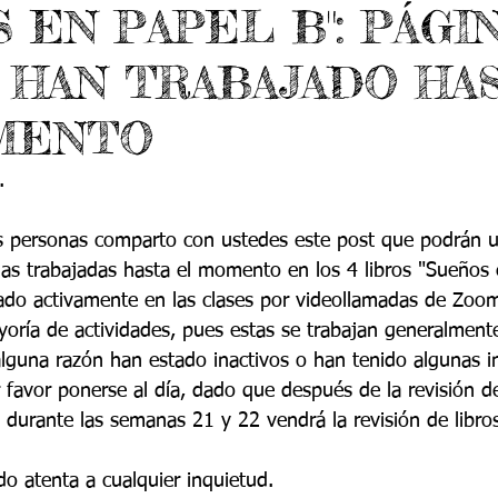
S EN PAPEL B": PÁGI
 9
Grado 10
Grado 11
 HAN TRABAJADO HA
EPORTES
Jardín-2020
Transición-2020
MENTO
. 
as personas comparto con ustedes este post que podrán 
inas trabajadas hasta el momento en los 4 libros "Sueños 
ado activamente en las clases por videollamadas de Zoo
yoría de actividades, pues estas se trabajan generalment
alguna razón han estado inactivos o han tenido algunas in
r favor ponerse al día, dado que después de la revisión 
 durante las semanas 21 y 22 vendrá la revisión de libros
o atenta a cualquier inquietud. 