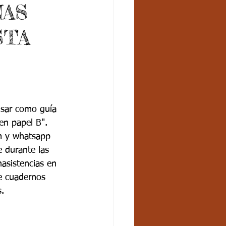
NAS
STA
usar como guía 
en papel B". 
m y whatsapp 
e durante las 
asistencias en 
de cuadernos 
. 