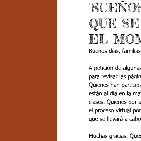
"SUEÑO
Grado 7 -2
Grado 8
Grado
QUE SE
PSICOLOGÍA INSTITUCIONAL
D
EL MO
Buenos días, familias
FORMACIÓN POR CICLOS
A petición de algun
para revisar las pág
Quienes han particip
están al día en la ma
clases. Quienes por 
el proceso virtual po
que se llevará a cabo
Muchas gracias. Qued