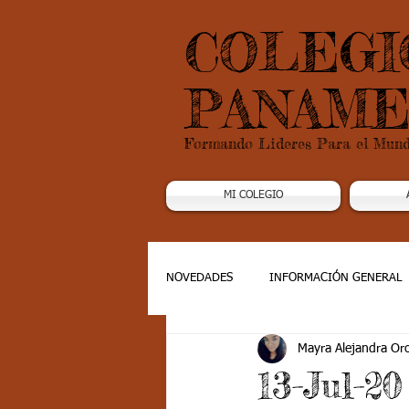
COLEGI
PANAME
Formando Lideres Para el Mun
MI COLEGIO
NOVEDADES
INFORMACIÓN GENERAL
Mayra Alejandra Or
Grado 1
Grado 2
Grado 3
13-Jul-2