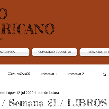
O
RICANO
do
ACADEMICA
COMUNIDAD EDUCATIVA
SERVICIOS EN 
COMUNICADOS
Preescolar 1
Preescolar 2
obio López
12 jul 2020
1 min de lectura
Grado 4
Grado 5
Grado 6
Grado 7 -1
0 / Semana 21 / LIBROS