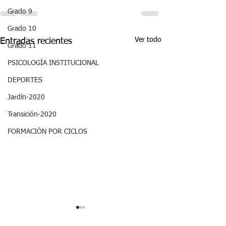
Grado 9
Grado 10
Ver todo
Entradas recientes
Grado 11
PSICOLOGÍA INSTITUCIONAL
DEPORTES
Jardín-2020
Transición-2020
FORMACIÓN POR CICLOS
ASPECTOS
28/06 - Semana
CURRICULARES 3P
Once Biofísica: Aspectos