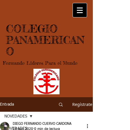
COLEGIO
PANAMERICAN
O
Formando Lideres Para el Mundo
Regístrate
Entrada
NOVEDADES
DIEGO FERNANDO CUERVO CARDONA
NOVEDADES
14 ago 2020
0 min de lectura