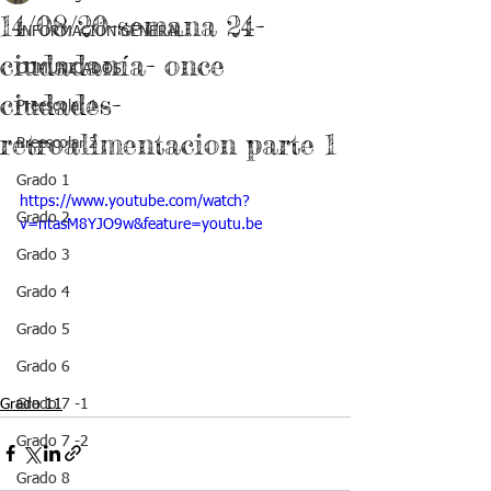
14/08/20-semana 24-
INFORMACIÓN GENERAL
ciudadanía- once
COMUNICADOS
ciudades-
Preescolar 1
retroalimentacion parte 1
Preescolar 2
Grado 1
https://www.youtube.com/watch?
Grado 2
v=ntasM8YJO9w&feature=youtu.be
Grado 3
Grado 4
Grado 5
Grado 6
Grado 11
Grado 7 -1
Grado 7 -2
Grado 8