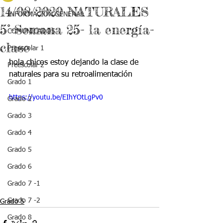
14/08/2020 NATURALES
INFORMACIÓN GENERAL
5°-Semana 25- la energía-
COMUNICADOS
clase
Preescolar 1
hola chicos estoy dejando la clase de 
Preescolar 2
naturales para su retroalimentación
Grado 1
https://youtu.be/EIhYOtLgPv0
Grado 2
Grado 3
Grado 4
Grado 5
Grado 6
Grado 7 -1
Grado 7 -2
Grado 5
Grado 8