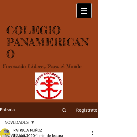
COLEGIO
PANAMERICAN
O
Formando Lideres Para el Mundo
Regístrate
Entrada
NOVEDADES
PATRICIA MUÑOZ
NOVEDADES
14 ago 2020
1 min de lectura