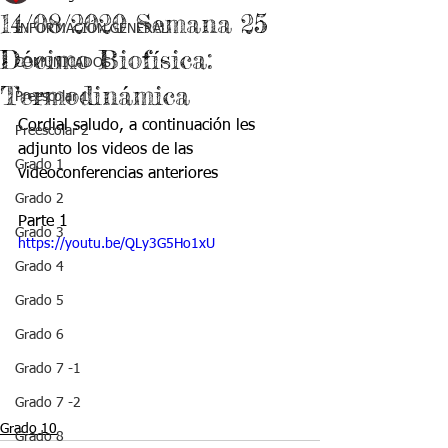
14/08/2020 Semana 25
INFORMACIÓN GENERAL
Décimo Biofísica:
COMUNICADOS
Termodinámica
Preescolar 1
Cordial saludo, a continuación les 
Preescolar 2
adjunto los videos de las 
Grado 1
videoconferencias anteriores
Grado 2
Parte 1
Grado 3
https://youtu.be/QLy3G5Ho1xU
Grado 4
Grado 5
Grado 6
Grado 7 -1
Grado 7 -2
Grado 10
Grado 8