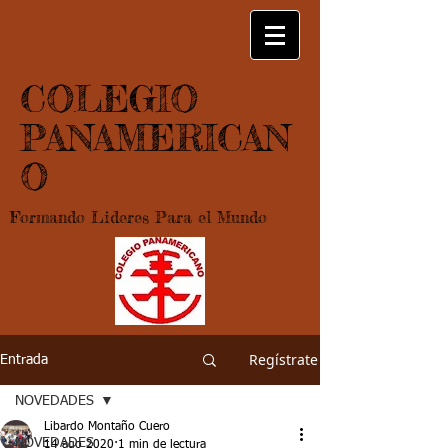
COLEGIO
PANAMERICAN
O
Formando Lideres Para el Mundo
Regístrate
Entrada
NOVEDADES
Libardo Montaño Cuero
NOVEDADES
14 ago 2020
1 min de lectura