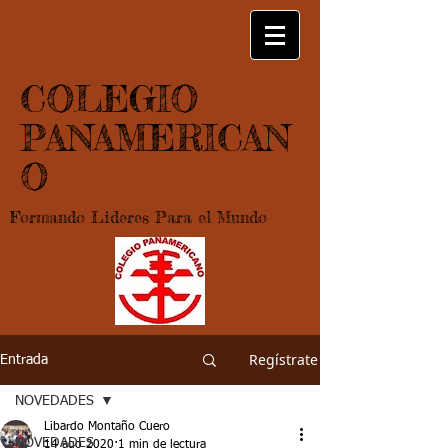
COLEGIO
PANAMERICAN
O
Formando Lideres Para el Mundo
Regístrate
Entrada
NOVEDADES
Libardo Montaño Cuero
NOVEDADES
14 ago 2020
1 min de lectura