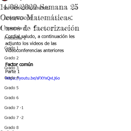
14/08/2020 Semana 25
INFORMACIÓN GENERAL
Octavo Matemáticas:
COMUNICADOS
Casos de factorización
Preescolar 1
Cordial saludo, a continuación les 
Preescolar 2
adjunto los videos de las 
Grado 1
videoconferencias anteriores
Grado 2
Factor común
Grado 3
Parte 1
Grado 4
https://youtu.be/sFXYxQvLj6o
Grado 5
Grado 6
Grado 7 -1
Grado 7 -2
Grado 8