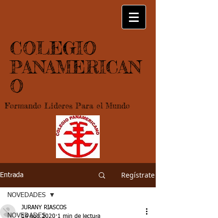
COLEGIO
PANAMERICAN
O
Formando Lideres Para el Mundo
Regístrate
Entrada
NOVEDADES
JURANY RIASCOS
NOVEDADES
14 ago 2020
1 min de lectura