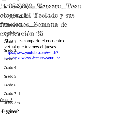
14/08/2020_Tercero_Tecn
INFORMACIÓN GENERAL
ología_El Teclado y sus
COMUNICADOS
funciones_Semana de
Preescolar 1
explicación 25
Preescolar 2
Chicos les comparto el encuentro 
Grado 1
virtual que tuvimos el jueves
Grado 2
https://www.youtube.com/watch?
v=L7nMkEWleys&feature=youtu.be
Grado 3
Grado 4
Grado 5
Grado 6
Grado 7 -1
Grado 3
Grado 7 -2
Grado 8