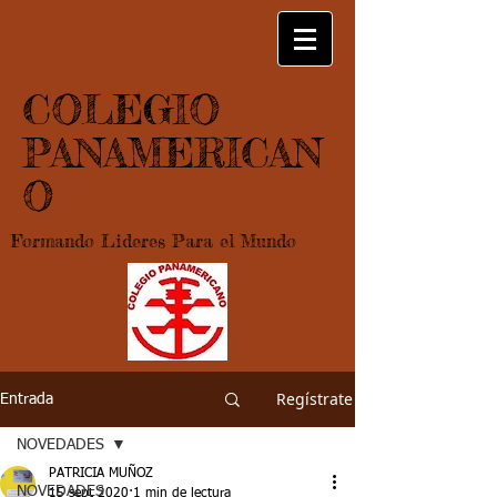
COLEGIO
PANAMERICAN
O
Formando Lideres Para el Mundo
Regístrate
Entrada
NOVEDADES
PATRICIA MUÑOZ
NOVEDADES
15 sept 2020
1 min de lectura