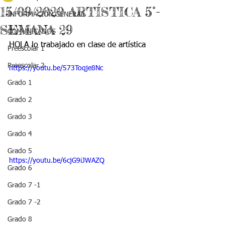
15/09/2020 ARTÍSTICA 5°-
INFORMACIÓN GENERAL
SEMANA 29
COMUNICADOS
HOLA lo trabajado en clase de artística
Preescolar 1
Preescolar 2
https://youtu.be/573Toqje8Nc
Grado 1
Grado 2
Grado 3
Grado 4
Grado 5
https://youtu.be/6cjG9iJWAZQ
Grado 6
Grado 7 -1
Grado 7 -2
Grado 8