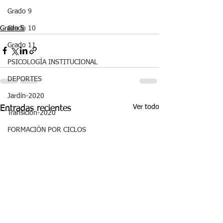
Grado 9
Grado 5
Grado 10
Grado 11
PSICOLOGÍA INSTITUCIONAL
DEPORTES
Jardín-2020
Ver todo
Entradas recientes
Transición-2020
FORMACIÓN POR CICLOS