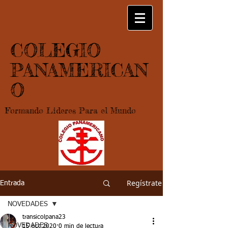
COLEGIO
PANAMERICAN
O
Formando Lideres Para el Mundo
Regístrate
Entrada
NOVEDADES
transicolpana23
NOVEDADES
15 oct 2020
0 min de lectura