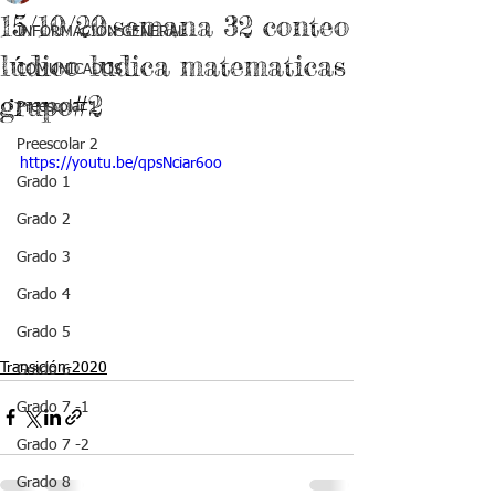
15/10/20.semana 32 conteo
INFORMACIÓN GENERAL
lúdico ludica matematicas
COMUNICADOS
grupo#2
Preescolar 1
Preescolar 2
https://youtu.be/qpsNciar6oo
Grado 1
Grado 2
Grado 3
Grado 4
Grado 5
Transición-2020
Grado 6
Grado 7 -1
Grado 7 -2
Grado 8