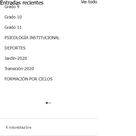
Ver todo
Entradas recientes
Grado 9
Grado 10
Grado 11
PSICOLOGÍA INSTITUCIONAL
DEPORTES
Jardín-2020
Transición-2020
FORMACIÓN POR CICLOS
ASPECTOS
ASPECTOS
CURRICULARES 3P
CURRICULARE
GRADO NOVENO
GRADO NOVE
Estándar básico de
ESTÁNDAR BÁSIC
CIUDADANÍA.
ARTISTICA.
Comentarios
competencia: Analizo
COMPETENCIA: Con