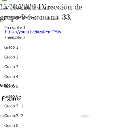
15/10/2020-Dirección de
INFORMACIÓN GENERAL
grupo-9-1-semana 33.
COMUNICADOS
Preescolar 1
https://youtu.be/iAzuRYmFPSw
Preescolar 2
Grado 1
Grado 2
Grado 3
Grado 4
Grado 9
Grado 5
Grado 6
Grado 7 -1
Grado 7 -2
Grado 8