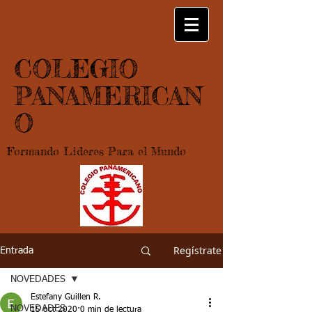
COLEGIO
PANAMERICAN
O
Formando Lideres Para el Mundo
Regístrate
Entrada
NOVEDADES
Estefany Guillen R.
NOVEDADES
15 oct 2020
0 min de lectura