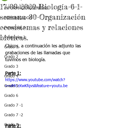
17/09/2020-Biología-6-1-
INFORMACIÓN GENERAL
semana 30-Organización
COMUNICADOS
ecosistemas y relaciones
Preescolar 1
bióticas.
Preescolar 2
Chicos, a continuación les adjunto las 
Grado 1
grabaciones de las llamadas que 
Grado 2
tuvimos en biología.
Grado 3
Parte 1:
Grado 4
https://www.youtube.com/watch?
Grado 5
v=aMCeXwKfqvs&feature=youtu.be
Grado 6
Grado 7 -1
Grado 7 -2
Grado 8
Parte 2: