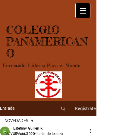
COLEGIO
PANAMERICAN
O
Formando Lideres Para el Mundo
Regístrate
Entrada
NOVEDADES
Estefany Guillen R.
NOVEDADES
17 sept 2020
1 min de lectura