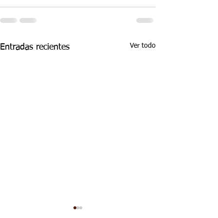
Ver todo
Entradas recientes
ASPECTOS
ASPECTOS