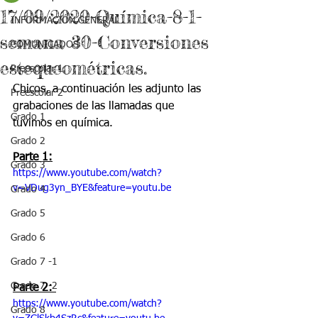
17/09/2020-Química-8-1-
INFORMACIÓN GENERAL
semana 30-Conversiones
COMUNICADOS
estequeométricas.
Preescolar 1
Chicos, a continuación les adjunto las 
Preescolar 2
grabaciones de las llamadas que 
Grado 1
tuvimos en química.
Grado 2
Parte 1:
Grado 3
https://www.youtube.com/watch?
v=VDug3yn_BYE&feature=youtu.be
Grado 4
Grado 5
Grado 6
Grado 7 -1
Grado 7 -2
Parte 2: 
https://www.youtube.com/watch?
Grado 8