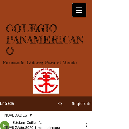
COLEGIO
PANAMERICAN
O
Formando Lideres Para el Mundo
Regístrate
Entrada
NOVEDADES
Estefany Guillen R.
NOVEDADES
17 sept 2020
1 min de lectura