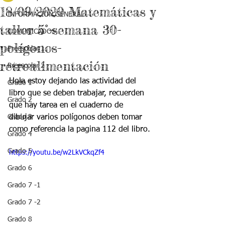
18/09/2020 Matemáticas y
INFORMACIÓN GENERAL
taller 5°-semana 30-
COMUNICADOS
polígonos-
Preescolar 1
retroalimentación
Preescolar 2
Hola estoy dejando las actividad del 
Grado 1
libro que se deben trabajar, recuerden 
Grado 2
que hay tarea en el cuaderno de 
Grado 3
dibujar varios polígonos deben tomar 
como referencia la pagina 112 del libro.
Grado 4
Grado 5
https://youtu.be/w2LkVCkqZf4
Grado 6
Grado 7 -1
Grado 7 -2
Grado 8