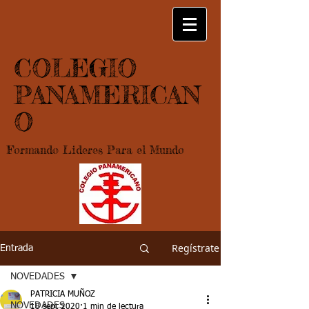
COLEGIO
PANAMERICAN
O
Formando Lideres Para el Mundo
Regístrate
Entrada
NOVEDADES
PATRICIA MUÑOZ
NOVEDADES
18 sept 2020
1 min de lectura