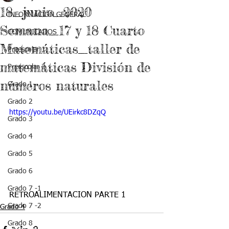
18_junio_2020
INFORMACIÓN GENERAL
Semana_17 y 18 Cuarto
COMUNICADOS
Matemáticas_taller de
Preescolar 1
matemáticas División de
Preescolar 2
números naturales
Grado 1
Grado 2
https://youtu.be/UEirkc8DZqQ
Grado 3
Grado 4
Grado 5
Grado 6
Grado 7 -1
RETROALIMENTACION PARTE 1
Grado 7 -2
Grado 4
Grado 8