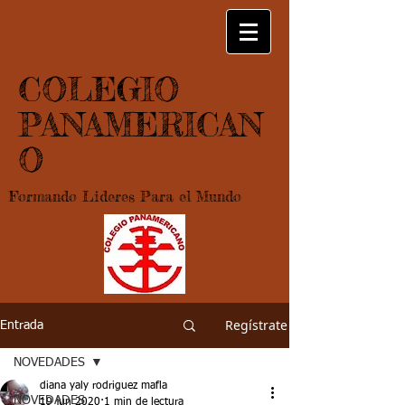
COLEGIO
PANAMERICAN
O
Formando Lideres Para el Mundo
Regístrate
Entrada
NOVEDADES
diana yaly rodriguez mafla
NOVEDADES
19 jun 2020
1 min de lectura