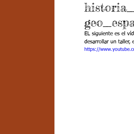
historia
Grado 7 -2
Grado 8
Grado
geo_espa
PSICOLOGÍA INSTITUCIONAL
D
EL siguiente es el ví
desarrollar un taller,
https://www.youtube.
FORMACIÓN POR CICLOS