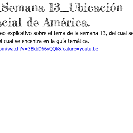
_Semana 13_Ubicación
 9
Grado 10
Grado 11
cial de América.
EPORTES
Jardín-2020
Transición-2020
deo explicativo sobre el tema de la semana 13, del cual s
 el cual se encentra en la guía temática.
com/watch?v=3EkbD66yQQk&feature=youtu.be