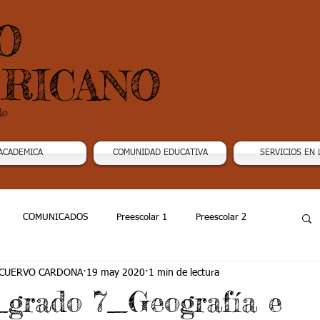
O
RICANO
do
ACADEMICA
COMUNIDAD EDUCATIVA
SERVICIOS EN 
COMUNICADOS
Preescolar 1
Preescolar 2
 CUERVO CARDONA
19 may 2020
1 min de lectura
Grado 4
Grado 5
Grado 6
Grado 7 -1
_grado 7_Geografía e