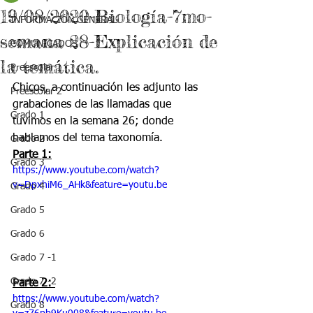
19/08/2020-Biología-7mo-
INFORMACIÓN GENERAL
semana 28-Explicación de
COMUNICADOS
la temática.
Preescolar 1
Chicos, a continuación les adjunto las 
Preescolar 2
grabaciones de las llamadas que 
Grado 1
tuvimos en la semana 26; donde 
hablamos del tema taxonomía. 
Grado 2
Parte 1:
Grado 3
https://www.youtube.com/watch?
v=DpxhiM6_AHk&feature=youtu.be
Grado 4
Grado 5
Grado 6
Grado 7 -1
Grado 7 -2
Parte 2: 
https://www.youtube.com/watch?
Grado 8