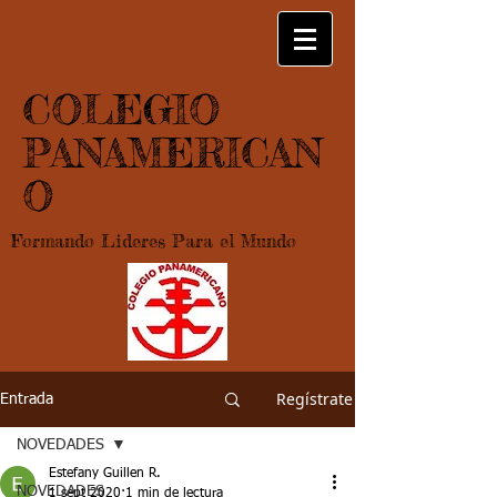
COLEGIO
PANAMERICAN
O
Formando Lideres Para el Mundo
Regístrate
Entrada
NOVEDADES
Estefany Guillen R.
NOVEDADES
1 sept 2020
1 min de lectura