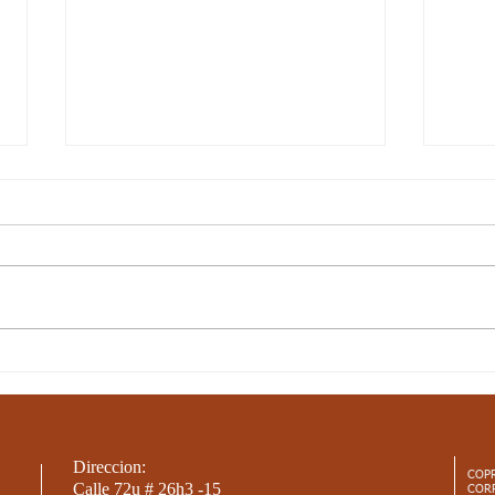
Semana 20, Ciencias
Sema
Sociales - Aspectos
Aspe
curriculares 3periodo. G3
3per
ASPECTOS CURRICULARES DE
Aspec
SOCIALES Estándar básico de
Están
competencia: Me reconozco como
Recon
ser social e histórico, miembro de
númer
un país con...
y...
Direccion:
COP
Calle 72u # 26h3 -15
COR