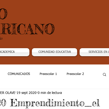
O
RICANO
do
ACADEMICA
COMUNIDAD EDUCATIVA
SERVICIOS EN 
COMUNICADOS
Preescolar 1
Preescolar 2
FER OLAVE
19 sept 2020
0 min de lectura
Grado 4
Grado 5
Grado 6
Grado 7 -1
20 Emprendimiento_el