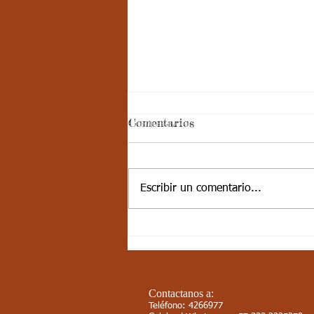
Semana 20, Castellano -
Comentarios
Aspectos curriculares del
3periodo. G3
Aspectos curriculares de
Castellano Estándar básico de
Escribir un comentario...
competencia: Comprendo textos
literarios para propiciar el
desarrollo de la...
Contactanos a:
Teléfono: 4266977