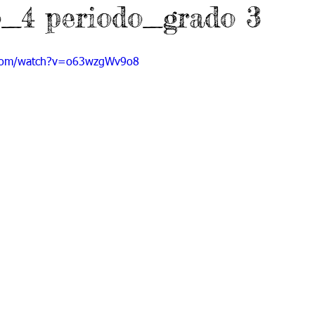
o_4 periodo_grado 3
 9
Grado 10
Grado 11
.com/watch?v=o63wzgWv9o8
EPORTES
Jardín-2020
Transición-2020