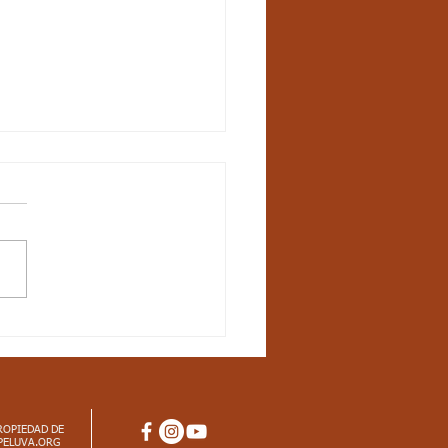
na 20, Matemáticas -
ctos curriculares
iodo. G3
tos curriculares Matemáticas
dar básico de competencia:
ozco propiedades de los
os (ser par, ser impar, etc.)
ROPIEDAD DE
PELUVA.ORG