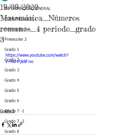
19/09/2020
INFORMACIÓN GENERAL
Matemática_Números
COMUNICADOS
romanos_4 periodo_grado
Preescolar 1
3
Preescolar 2
Grado 1
https://www.youtube.com/watch?
Grado 2
v=AxH7jkBf-no
Grado 3
Grado 4
Grado 5
Grado 6
Grado 3
Grado 7 -1
Grado 7 -2
Grado 8