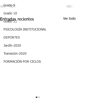
Grado 9
Grado 10
Ver todo
Entradas recientes
Grado 11
PSICOLOGÍA INSTITUCIONAL
DEPORTES
Jardín-2020
Transición-2020
FORMACIÓN POR CICLOS
Semana 20, Ciencias
Semana 20, Ma
Sociales - Aspectos
- Aspectos curr