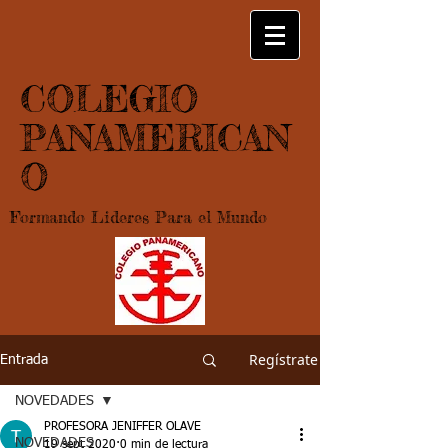
COLEGIO
PANAMERICAN
O
Formando Lideres Para el Mundo
Regístrate
Entrada
NOVEDADES
PROFESORA JENIFFER OLAVE
NOVEDADES
19 sept 2020
0 min de lectura