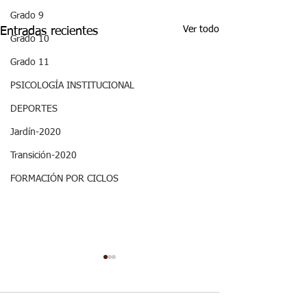
Grado 9
Ver todo
Entradas recientes
Grado 10
Grado 11
PSICOLOGÍA INSTITUCIONAL
DEPORTES
Jardín-2020
Transición-2020
FORMACIÓN POR CICLOS
ASPECTOS
ASPECTOS
CURRICULARES 3P
CURRICULARE
GRADO SEXTO
GRADO SEXT