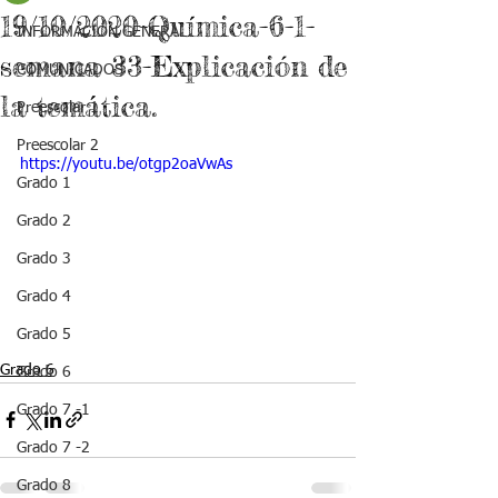
19/10/2020-Química-6-1-
INFORMACIÓN GENERAL
semana 33-Explicación de
COMUNICADOS
la temática.
Preescolar 1
Preescolar 2
https://youtu.be/otgp2oaVwAs
Grado 1
Grado 2
Grado 3
Grado 4
Grado 5
Grado 6
Grado 6
Grado 7 -1
Grado 7 -2
Grado 8