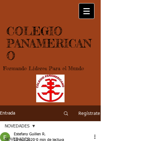
COLEGIO
PANAMERICAN
O
Formando Lideres Para el Mundo
Regístrate
Entrada
NOVEDADES
Estefany Guillen R.
NOVEDADES
19 oct 2020
0 min de lectura