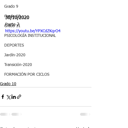
Grado 9
Grado 10
30/10/2020
Parte 2
Grado 11
https://youtu.be/YPXCdZKqrO4
PSICOLOGÍA INSTITUCIONAL
DEPORTES
Jardín-2020
Transición-2020
FORMACIÓN POR CICLOS
Grado 10