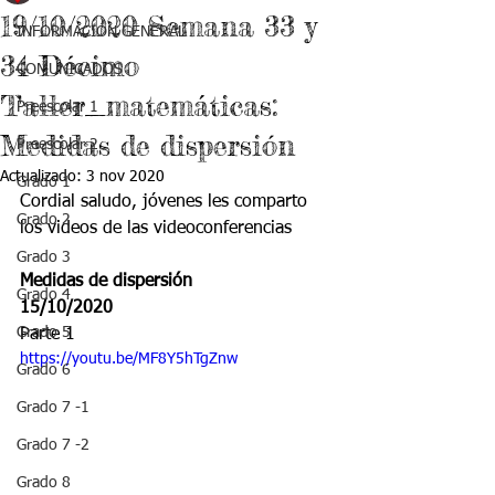
19/10/2020 Semana 33 y
INFORMACIÓN GENERAL
34 Décimo
COMUNICADOS
Taller_matemáticas:
Preescolar 1
Medidas de dispersión
Preescolar 2
Actualizado:
3 nov 2020
Grado 1
Cordial saludo, jóvenes les comparto 
Grado 2
los videos de las videoconferencias 
Grado 3
Medidas de dispersión
Grado 4
15/10/2020
Grado 5
Parte 1
https://youtu.be/MF8Y5hTgZnw
Grado 6
Grado 7 -1
Grado 7 -2
Grado 8