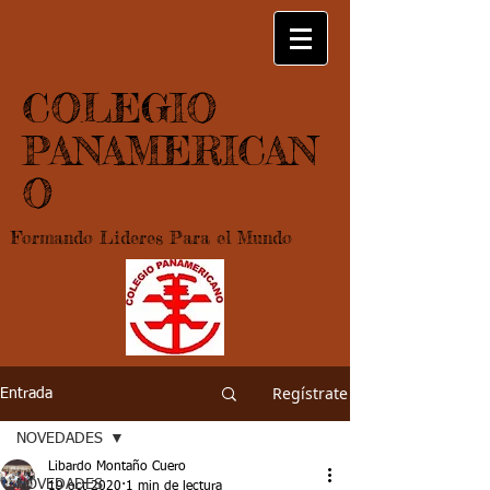
COLEGIO
PANAMERICAN
O
Formando Lideres Para el Mundo
Regístrate
Entrada
NOVEDADES
Libardo Montaño Cuero
NOVEDADES
19 oct 2020
1 min de lectura