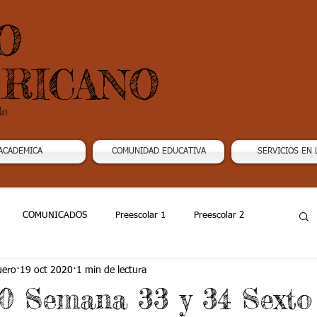
O
RICANO
do
ACADEMICA
COMUNIDAD EDUCATIVA
SERVICIOS EN 
COMUNICADOS
Preescolar 1
Preescolar 2
uero
19 oct 2020
1 min de lectura
Grado 4
Grado 5
Grado 6
Grado 7 -1
20 Semana 33 y 34 Sexto