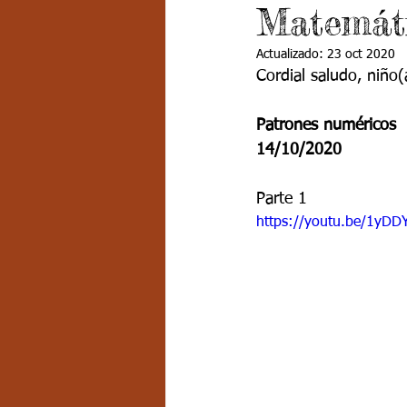
Matemáti
Grado 7 -2
Grado 8
Grado
Actualizado:
23 oct 2020
Cordial saludo, niño(
PSICOLOGÍA INSTITUCIONAL
D
Patrones numéricos 
14/10/2020
FORMACIÓN POR CICLOS
Parte 1
https://youtu.be/1yDD