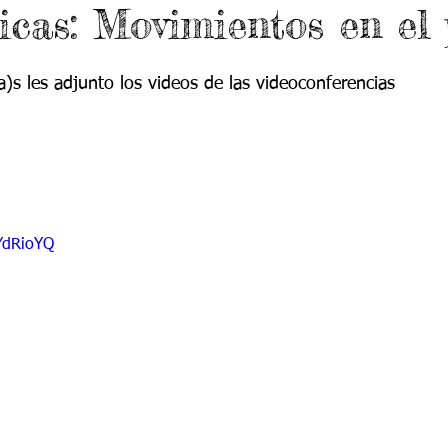
cas: Movimientos en el 
 9
Grado 10
Grado 11
a)s les adjunto los videos de las videoconferencias 
EPORTES
Jardín-2020
Transición-2020
YdRioYQ