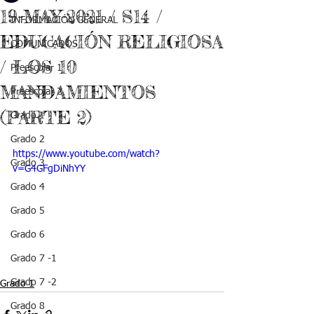
19-MAY-2021 / S14 /
INFORMACIÓN GENERAL
EDUCACIÓN RELIGIOSA
COMUNICADOS
/ LOS 10
Preescolar 1
MANDAMIENTOS
Preescolar 2
(PARTE 2)
Grado 1
Grado 2
https://www.youtube.com/watch?
Grado 3
v=G4GFgDiNhYY
Grado 4
Grado 5
Grado 6
Grado 7 -1
Grado 7 -2
Grado 1
Grado 8