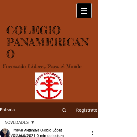
COLEGIO
PANAMERICAN
O
Formando Lideres Para el Mundo
Regístrate
Entrada
NOVEDADES
Mayra Alejandra Orobio López
NOVEDADES
24 may 2021
0 min de lectura