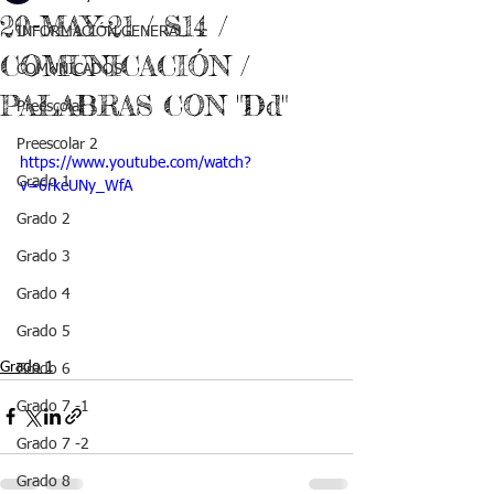
20-MAY-21 / S14 /
INFORMACIÓN GENERAL
COMUNICACIÓN /
COMUNICADOS
PALABRAS CON "Dd"
Preescolar 1
Preescolar 2
https://www.youtube.com/watch?
Grado 1
v=6rkeUNy_WfA
Grado 2
Grado 3
Grado 4
Grado 5
Grado 1
Grado 6
Grado 7 -1
Grado 7 -2
Grado 8