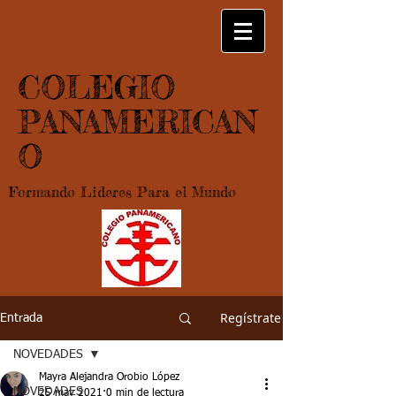
COLEGIO
PANAMERICAN
O
Formando Lideres Para el Mundo
Regístrate
Entrada
NOVEDADES
Mayra Alejandra Orobio López
NOVEDADES
25 may 2021
0 min de lectura