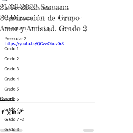
21/09/2020 Semana
INFORMACIÓN GENERAL
30,Dirección de Grupo-
COMUNICADOS
Amor y Amistad. Grado 2
Preescolar 1
Preescolar 2
https://youtu.be/QGvwObov0r8
Grado 1
Grado 2
Grado 3
Grado 4
Grado 5
Grado 2
Grado 6
Grado 7 -1
Grado 7 -2
Grado 8