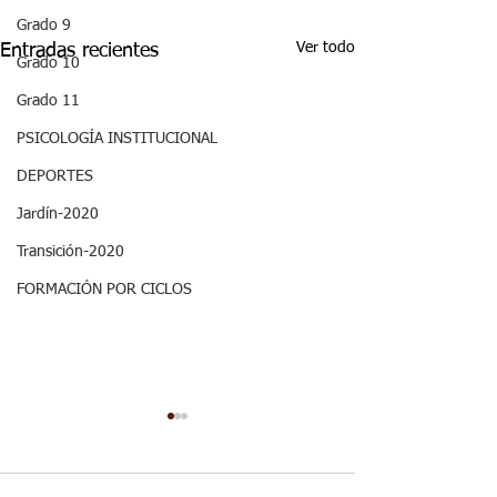
Grado 9
Ver todo
Entradas recientes
Grado 10
Grado 11
PSICOLOGÍA INSTITUCIONAL
DEPORTES
Jardín-2020
Transición-2020
FORMACIÓN POR CICLOS
Semana 20 -
Semana 20, Dep
Matemáticas, Aspectos
Aspectos curricu
curriculares del
3periodo. G2