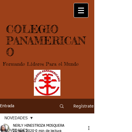
COLEGIO
PANAMERICAN
O
Formando Lideres Para el Mundo
Regístrate
Entrada
NOVEDADES
NERLY HINESTROZA MOSQUERA
NOVEDADES
21 sept 2020
0 min de lectura