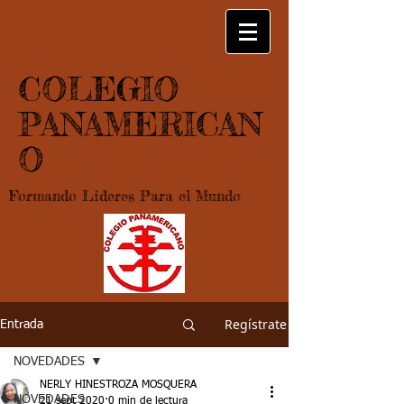
COLEGIO
PANAMERICAN
O
Formando Lideres Para el Mundo
Regístrate
Entrada
NOVEDADES
NERLY HINESTROZA MOSQUERA
NOVEDADES
21 sept 2020
0 min de lectura