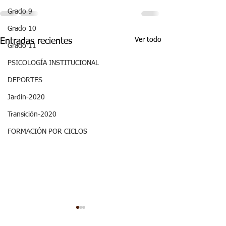
Grado 9
Grado 10
Ver todo
Entradas recientes
Grado 11
PSICOLOGÍA INSTITUCIONAL
DEPORTES
Jardín-2020
Transición-2020
FORMACIÓN POR CICLOS
Semana 20 -
Semana 20, Dep
Matemáticas, Aspectos
Aspectos curricu