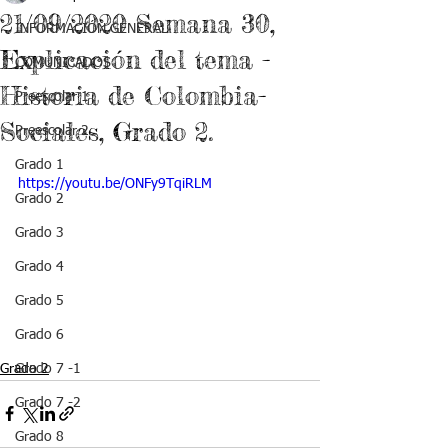
21/09/2020 Semana 30,
INFORMACIÓN GENERAL
Explicación del tema -
COMUNICADOS
Historia de Colombia-
Preescolar 1
Sociales, Grado 2.
Preescolar 2
Grado 1
https://youtu.be/ONFy9TqiRLM
Grado 2
Grado 3
Grado 4
Grado 5
Grado 6
Grado 2
Grado 7 -1
Grado 7 -2
Grado 8