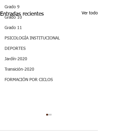
Grado 9
Ver todo
Entradas recientes
Grado 10
Grado 11
PSICOLOGÍA INSTITUCIONAL
DEPORTES
Jardín-2020
Transición-2020
FORMACIÓN POR CICLOS
ASPECTOS
28/06 - Semana
CURRICULARES 3P
Once Biofísica: Aspectos
GRADO ONCE ETICA Y
curriculares