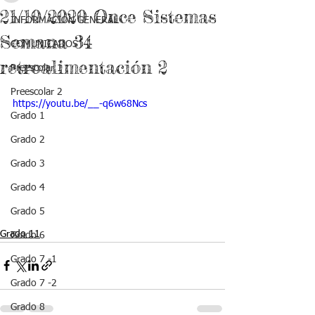
21/10/2020 Once Sistemas
INFORMACIÓN GENERAL
Semana 34
COMUNICADOS
retroalimentación 2
Preescolar 1
Preescolar 2
https://youtu.be/__-q6w68Ncs
Grado 1
Grado 2
Grado 3
Grado 4
Grado 5
Grado 11
Grado 6
Grado 7 -1
Grado 7 -2
Grado 8