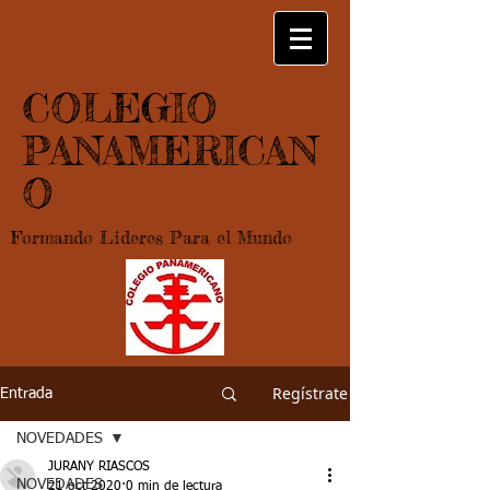
COLEGIO
PANAMERICAN
O
Formando Lideres Para el Mundo
Regístrate
Entrada
NOVEDADES
JURANY RIASCOS
NOVEDADES
21 oct 2020
0 min de lectura