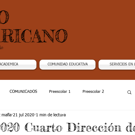
O
RICANO
do
ACADEMICA
COMUNIDAD EDUCATIVA
SERVICIOS EN 
COMUNICADOS
Preescolar 1
Preescolar 2
z mafla
21 jul 2020
1 min de lectura
Grado 4
Grado 5
Grado 6
Grado 7 -1
 2020 Cuarto Dirección d