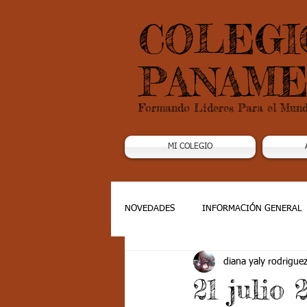
COLEGI
PANAME
Formando Lideres Para el Mun
MI COLEGIO
NOVEDADES
INFORMACIÓN GENERAL
diana yaly rodrigue
Grado 1
Grado 2
Grado 3
21 julio