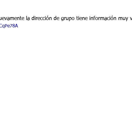
 9
Grado 10
Grado 11
uevamente la dirección de grupo tiene información muy v
RCqPe78A
EPORTES
Jardín-2020
Transición-2020