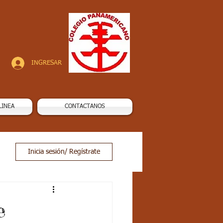
INGRESAR
LINEA
CONTACTANOS
Inicia sesión/ Regístrate
e