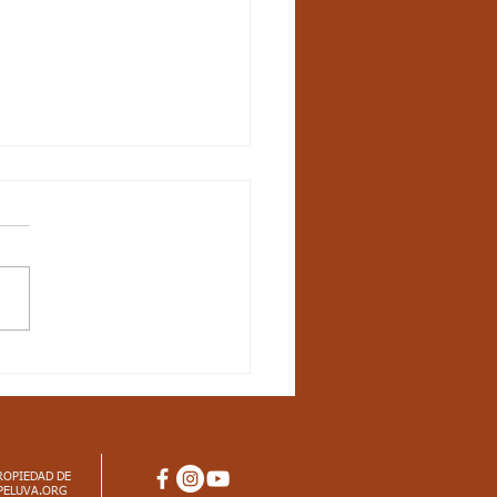
ctos
iculares_Ciencias
rales_3 periodo_grado
dar básico de competencia:
ozco en el entorno
enos físicos que me afectan
arrollo habilidades para
imarme a...
ROPIEDAD DE
PELUVA.ORG