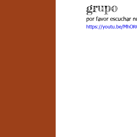
grupo
Grado 7 -2
Grado 8
Grado
por favor escuchar n
https://youtu.be/MhO
PSICOLOGÍA INSTITUCIONAL
D
FORMACIÓN POR CICLOS