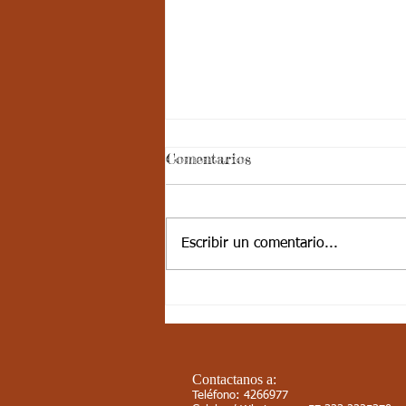
Aspectos
Comentarios
curriculares_Deporte_3
periodo_grado 4
ESTÁNDAR BÁSICO DE
COMPETENCIA: Muestra
Escribir un comentario...
disciplina cuando participa en
actividades físicas, deportivas,
recreativas y valora la...
Contactanos a:
Teléfono: 4266977