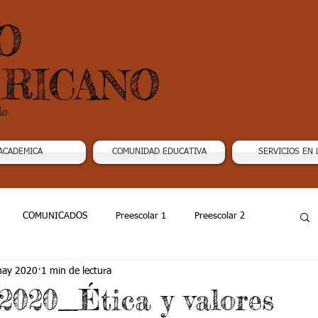
O
RICANO
do
ACADEMICA
COMUNIDAD EDUCATIVA
SERVICIOS EN 
COMUNICADOS
Preescolar 1
Preescolar 2
may 2020
1 min de lectura
Grado 4
Grado 5
Grado 6
Grado 7 -1
2020_Ética y valores