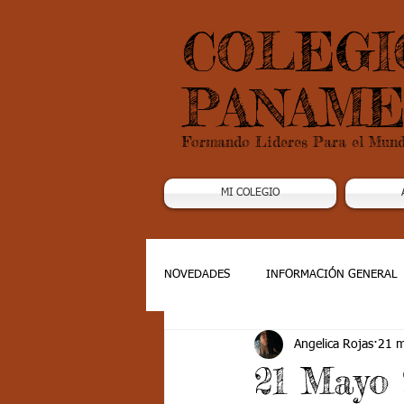
COLEGI
PANAME
Formando Lideres Para el Mun
MI COLEGIO
NOVEDADES
INFORMACIÓN GENERAL
Angelica Rojas
21 
Grado 1
Grado 2
Grado 3
21 Mayo 