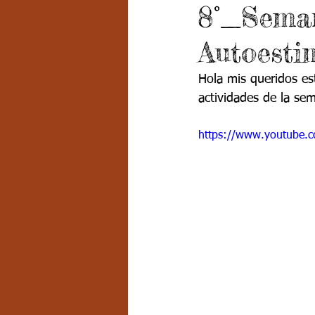
8°_Sema
Grado 7 -2
Grado 8
Grado
Autoesti
PSICOLOGÍA INSTITUCIONAL
D
Hola mis queridos est
actividades de la se
FORMACIÓN POR CICLOS
https://www.youtube