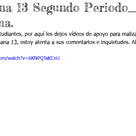
na 13 Segundo Periodo
 9
Grado 10
Grado 11
ma.
EPORTES
Jardín-2020
Transición-2020
udiantes, por aquí les dejos vídeos de apoyo para realiza
mana 13, estoy atenta a sus comentarios e inquietudes. A
.com/watch?v=bKNPQTaKCnU