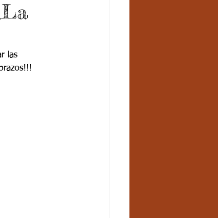
_La
r las 
brazos!!!