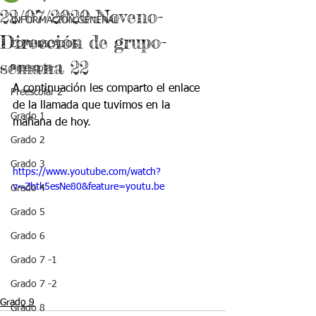
22/07/2020-Noveno-
INFORMACIÓN GENERAL
Dirección de grupo-
COMUNICADOS
semana 22
Preescolar 1
A continuación les comparto el enlace 
Preescolar 2
de la llamada que tuvimos en la 
Grado 1
mañana de hoy.
Grado 2
Grado 3
https://www.youtube.com/watch?
v=Zbtk5esNe80&feature=youtu.be
Grado 4
Grado 5
Grado 6
Grado 7 -1
Grado 7 -2
Grado 9
Grado 8