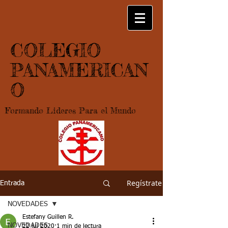
COLEGIO
PANAMERICAN
O
Formando Lideres Para el Mundo
Regístrate
Entrada
NOVEDADES
Estefany Guillen R.
NOVEDADES
22 jul 2020
1 min de lectura