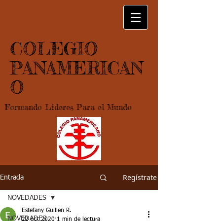
COLEGIO
PANAMERICAN
O
Formando Lideres Para el Mundo
Regístrate
Entrada
NOVEDADES
Estefany Guillen R.
NOVEDADES
22 oct 2020
1 min de lectura