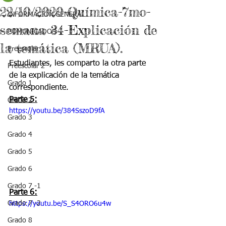
22/10/2020-Química-7mo-
INFORMACIÓN GENERAL
semana 34-Explicación de
COMUNICADOS
la temática (MRUA).
Preescolar 1
Estudiantes, les comparto la otra parte 
Preescolar 2
de la explicación de la temática 
Grado 1
correspondiente. 
Parte 5:
Grado 2
https://youtu.be/384SszoD9fA
Grado 3
Grado 4
Grado 5
Grado 6
Grado 7 -1
Parte 6:
Grado 7 -2
https://youtu.be/S_S4ORO6u4w
Grado 8