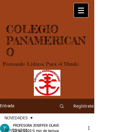
COLEGIO
PANAMERICAN
O
Formando Lideres Para el Mundo
Regístrate
Entrada
NOVEDADES
PROFESORA JENIFFER OLAVE
NOVEDADES
23 jul 2020
0 min de lectura