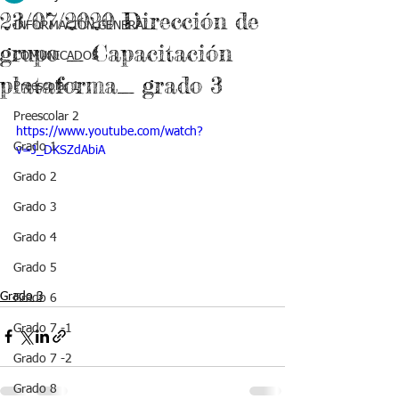
23/07/2020 Dirección de
INFORMACIÓN GENERAL
grupo _ Capacitación
COMUNICADOS
plataforma_ grado 3
Preescolar 1
Preescolar 2
https://www.youtube.com/watch?
Grado 1
v=J_DKSZdAbiA
Grado 2
Grado 3
Grado 4
Grado 5
Grado 3
Grado 6
Grado 7 -1
Grado 7 -2
Grado 8