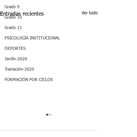
Grado 9
Ver todo
Entradas recientes
Grado 10
Grado 11
PSICOLOGÍA INSTITUCIONAL
DEPORTES
Jardín-2020
Transición-2020
FORMACIÓN POR CICLOS
Semana 20, Ciencias
Semana 20, Ma
Sociales - Aspectos
- Aspectos curr
curriculares 3periodo.
3periodo. G3