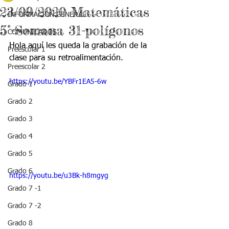
23/09/2020 Matemáticas
INFORMACIÓN GENERAL
5°-Semana 31-polígonos
COMUNICADOS
Hola aquí les queda la grabación de la 
Preescolar 1
clase para su retroalimentación.
Preescolar 2
https://youtu.be/YBFr1EA5-6w
Grado 1
Grado 2
Grado 3
Grado 4
Grado 5
Grado 6
https://youtu.be/u3Bk-h8mgyg
Grado 7 -1
Grado 7 -2
Grado 8