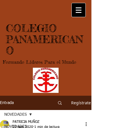
COLEGIO
PANAMERICAN
O
Formando Lideres Para el Mundo
Regístrate
Entrada
NOVEDADES
PATRICIA MUÑOZ
NOVEDADES
23 sept 2020
1 min de lectura