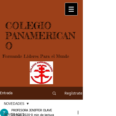
COLEGIO
PANAMERICAN
O
Formando Lideres Para el Mundo
Regístrate
Entrada
NOVEDADES
PROFESORA JENIFFER OLAVE
NOVEDADES
24 may 2020
0 min de lectura