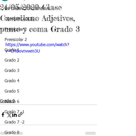
24/05/2020 Clase
INFORMACIÓN GENERAL
Castellano Adjetivos,
COMUNICADOS
punto y coma Grado 3
Preescolar 1
Preescolar 2
https://www.youtube.com/watch?
Grado 1
v=CMBovnvwm3U
Grado 2
Grado 3
Grado 4
Grado 5
Grado 3
Grado 6
Grado 7 -1
Grado 7 -2
Grado 8