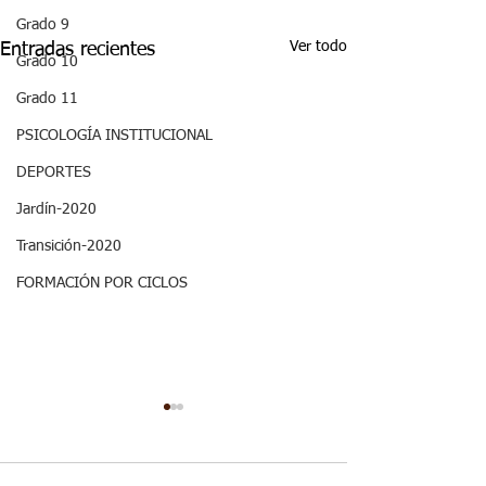
Grado 9
Ver todo
Entradas recientes
Grado 10
Grado 11
PSICOLOGÍA INSTITUCIONAL
DEPORTES
Jardín-2020
Transición-2020
FORMACIÓN POR CICLOS
Semana 20, Ciencias
Semana 20, Ma
Sociales - Aspectos
- Aspectos curr
curriculares 3periodo.
3periodo. G3